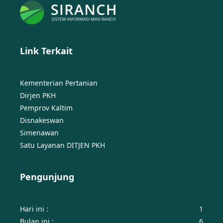
Link Terkait
Kementerian Pertanian
Dirjen PKH
Pemprov Kaltim
Disnakeswan
Simenawan
Satu Layanan DITJEN PKH
Pengunjung
Hari ini :
1
Bulan ini :
6