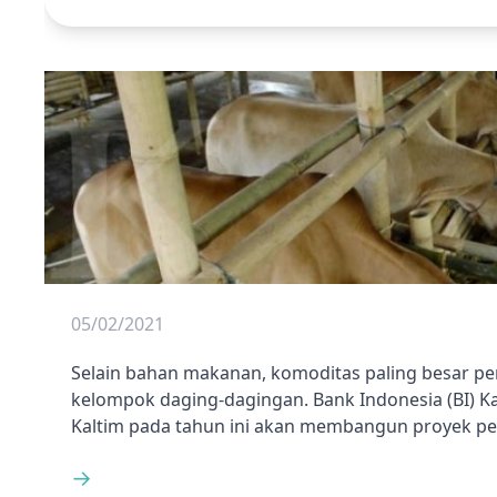
05/02/2021
Selain bahan makanan, komoditas paling besar pe
kelompok daging-dagingan. Bank Indonesia (BI) Kantor Perwakilan (KPw)
Kaltim pada tahun ini akan membangun proyek per
→