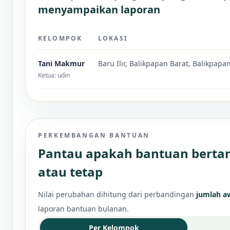
menyampaikan laporan
KELOMPOK
LOKASI
Tani Makmur
Baru Ilir, Balikpapan Barat, Balikpapa
Ketua: udin
PERKEMBANGAN BANTUAN
Pantau apakah bantuan berta
atau tetap
Nilai perubahan dihitung dari perbandingan
jumlah a
laporan bantuan bulanan.
Per Kelompok