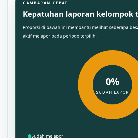
GAMBARAN CEPAT
Kepatuhan laporan kelompok t
Proporsi di bawah ini membantu melihat seberapa bes
aktif melapor pada periode terpilih.
0%
SUDAH LAPOR
Sudah melapor