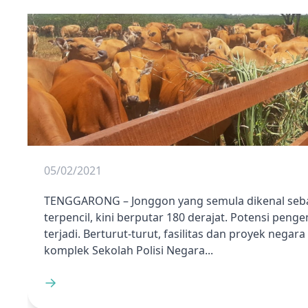
05/02/2021
TENGGARONG – Jonggon yang semula dikenal seba
terpencil, kini berputar 180 derajat. Potensi pen
terjadi. Berturut-turut, fasilitas dan proyek negar
komplek Sekolah Polisi Negara...
→